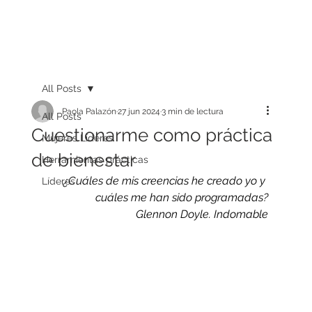
All Posts
Paola Palazón
27 jun 2024
3 min de lectura
All Posts
Cuestionarme como práctica
Mujeres Líderes
de bienestar
Herramientas prácticas
¿Cuáles de mis creencias he creado yo y 
Líderes
cuáles me han sido programadas?
Glennon Doyle. Indomable