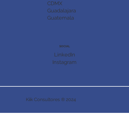
CDMX
Guadalajara
Guatemala
SOCIAL
LinkedIn
Instagram
Kiik Consultores ® 2024