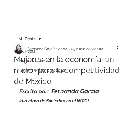
All Posts
Fernanda García
12 nov 2025
2 min de lectura
All Posts
Mujeres en la economía: un
Mujeres Líderes
motor para la competitividad
Herramientas prácticas
de México
Líderes
Fernanda García 
Escrito por: 
(directora de Sociedad en el IMCO)