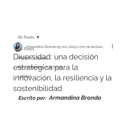
All Posts
Armandina Brondo
25 nov 2025
2 min de lectura
All Posts
Diversidad: una decisión
Mujeres Líderes
estratégica para la
Herramientas prácticas
innovación, la resiliencia y la
Líderes
sostenibilidad
Armandina Brondo
Escrito por: 