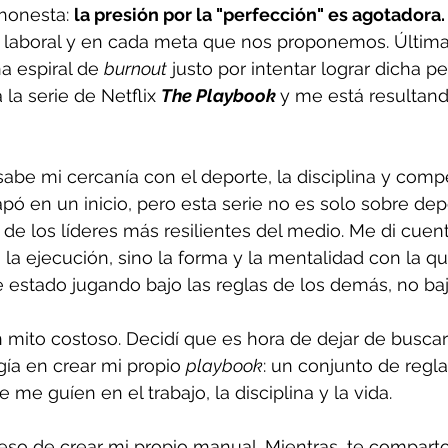
honesta: 
la presión por la "perfección" es agotadora.
l, laboral y en cada meta que nos proponemos. Últi
a espiral de 
burnout
 justo por intentar lograr dicha pe
 la serie de Netflix 
The Playbook 
y me está resultand
be mi cercanía con el deporte, la disciplina y competi
pó en un inicio, pero esta serie no es solo sobre dep
de los líderes más resilientes del medio. Me di cuent
la ejecución, sino la forma y la mentalidad con la q
e estado jugando bajo las reglas de los demás, no baj
 mito costoso. Decidí que es hora de dejar de buscar
ía en crear mi propio 
playbook
: un conjunto de regla
me guíen en el trabajo, la disciplina y la vida.
eso de crear mi propio manual. Mientras, te comparto