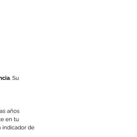
ncia
. Su 
evas años 
e en tu 
 indicador de 