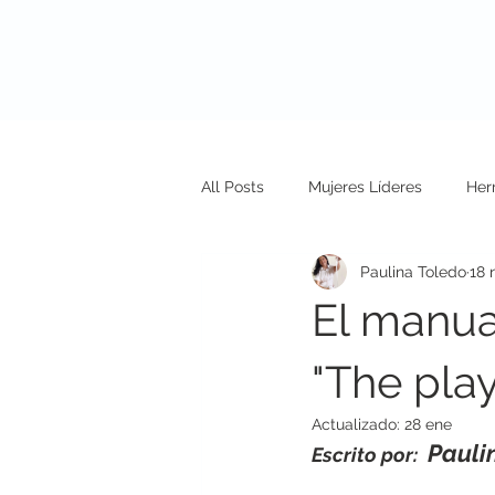
Nosotros
N
All Posts
Mujeres Líderes
Her
Paulina Toledo
18 
El manua
"The pla
Actualizado:
28 ene
Pauli
Escrito por: 