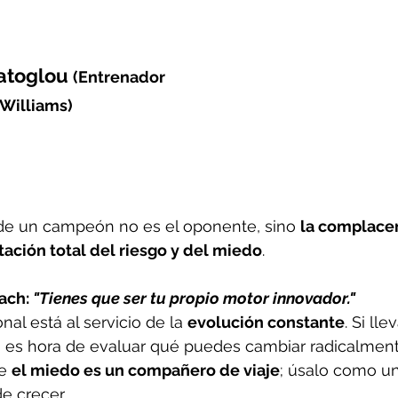
atoglou 
(Entrenador 
 Williams)
e un campeón no es el oponente, sino 
la complace
ación total del riesgo y del miedo
.
ach: 
"Tienes que ser tu propio motor innovador."
al está al servicio de la 
evolución constante
. Si ll
 es hora de evaluar qué puedes cambiar radicalment
e 
el miedo es un compañero de viaje
; úsalo como un
e crecer.