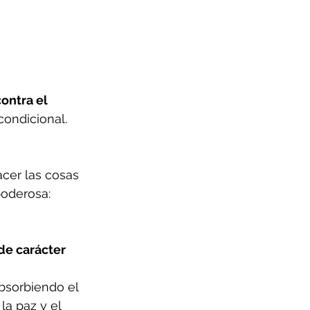
ontra el 
condicional.
acer las cosas 
oderosa: 
de carácter 
bsorbiendo el 
a paz y el 