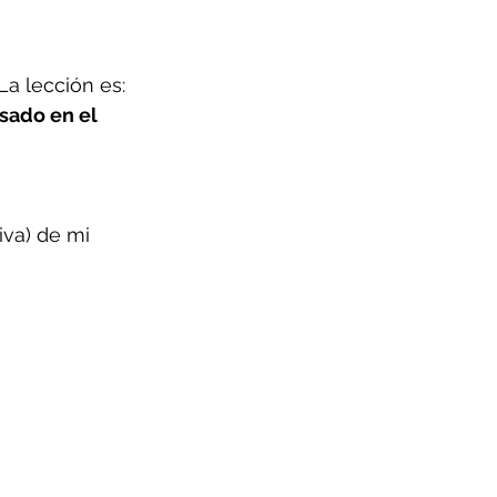
 La lección es: 
sado en el 
iva) de mi 