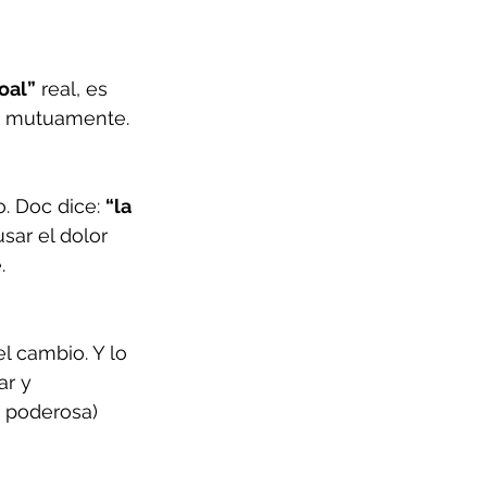
oal”
 real, es 
en mutuamente.
. Doc dice: 
“la 
sar el dolor 
.
el cambio. 
Y lo 
ar y 
e poderosa)