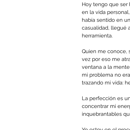
Hoy tengo que ser 
en la vida persona
había sentido en un
casualidad, llegué a
herramienta.
Quien me conoce, sa
vez por eso me atra
ventana a la mente 
mi problema no era 
trazando mi vida: h
La perfección es un
concentrar mi energ
inquebrantables que 
Yo estoy en el proc