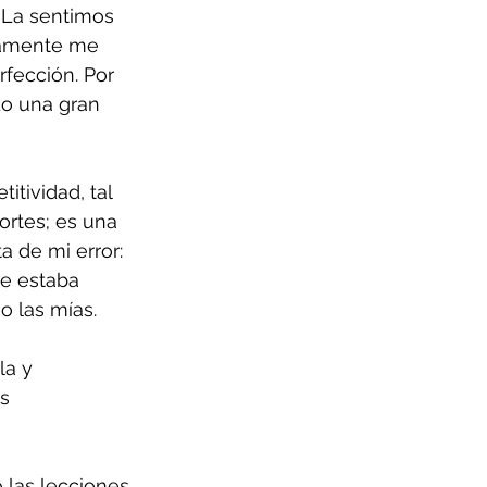
 
La sentimos 
mamente me 
rfección. Por 
o una gran 
tividad, tal 
ortes; es una 
a de mi error: 
ue estaba 
o las mías.
la y 
s 
 las lecciones 