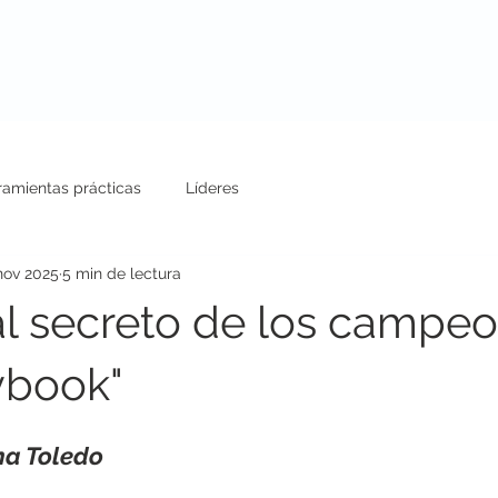
uestros Servicios
Conferencias
Blog
ramientas prácticas
Líderes
nov 2025
5 min de lectura
l secreto de los campeo
ybook"
na Toledo