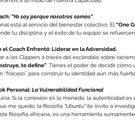
ramos a la mitad de nuestra capacidad.
ach: 
"Yo soy porque nosotros somos"
.
al está al servicio del bienestar colectivo. El 
“One G
nde tu disciplina y el éxito de tu equipo se refuerc
 el Coach Enfrentó: Liderar en la Adversidad.
ar a los Clippers a través del escándalo sobre racismo
struye, te define”
. Tienes el poder de decidir cómo u
n “fracaso” para construir tu identidad aún más fuerte
ok Personal: 
La Vulnerabilidad Funcional
uina.
 Si
 la conexión es la moneda, la autenticidad es 
ue me quedo: la filosofía 
"Ubuntu" 
(te invito a investig
sta filosofía africana, es una herramienta sumament