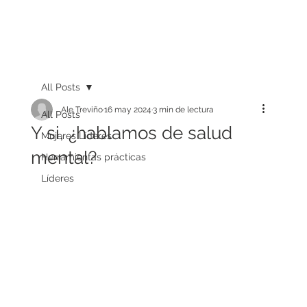
All Posts
Ale Treviño
16 may 2024
3 min de lectura
All Posts
Y si, ¿hablamos de salud
Mujeres Líderes
mental?
Herramientas prácticas
Líderes