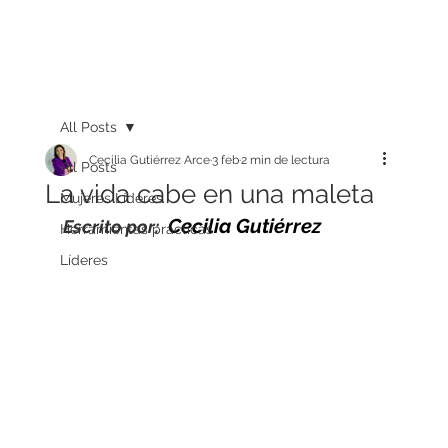
All Posts
Cecilia Gutiérrez Arce
3 feb
2 min de lectura
All Posts
La vida cabe en una maleta
Mujeres Líderes
Cecilia Gutiérrez
Escrito por: 
Herramientas prácticas
Líderes