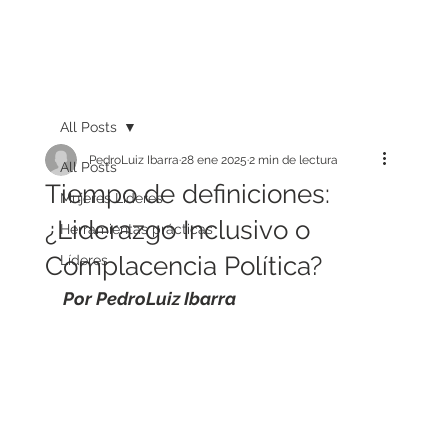
All Posts
PedroLuiz Ibarra
28 ene 2025
2 min de lectura
All Posts
Tiempo de definiciones:
Mujeres Líderes
¿Liderazgo Inclusivo o
Herramientas prácticas
Complacencia Política?
Líderes
Por PedroLuiz Ibarra