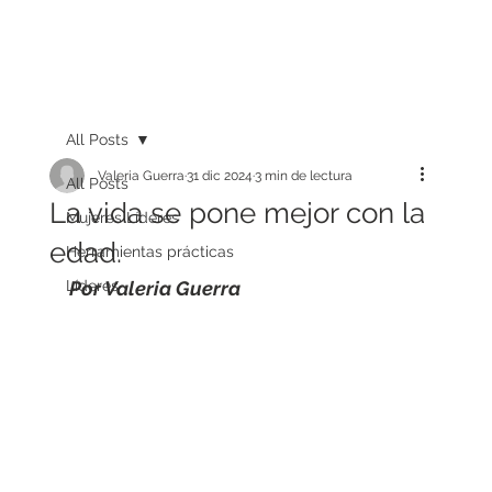
All Posts
Valeria Guerra
31 dic 2024
3 min de lectura
All Posts
La vida se pone mejor con la
Mujeres Líderes
edad.
Herramientas prácticas
Líderes
Por Valeria Guerra