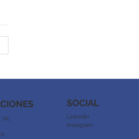
ormación integral y
rrollo de habilidades
lto valor por medio del
rte competitivo
SOCIAL
ACIONES
LinkedIn
, NL
Instagram
ra