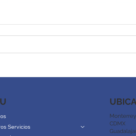
Redefiniendo el éxito
La f
desa
de a
depo
UBIC
U
Monterrey
ros
CDMX
os Servicios
Guadalaja