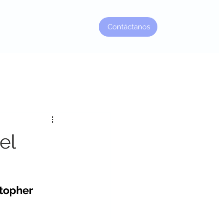
Contáctanos
Factor Jefe
el
stopher 