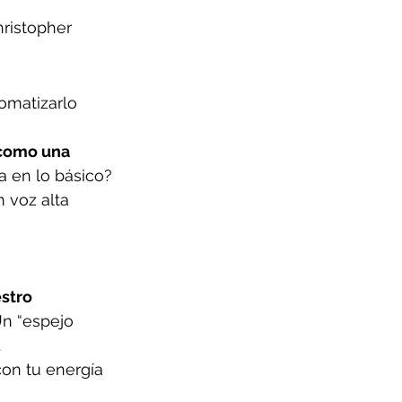
hristopher 
omatizarlo 
como una 
a en lo básico?
 voz alta 
stro 
Un “espejo 
.
con tu energía 