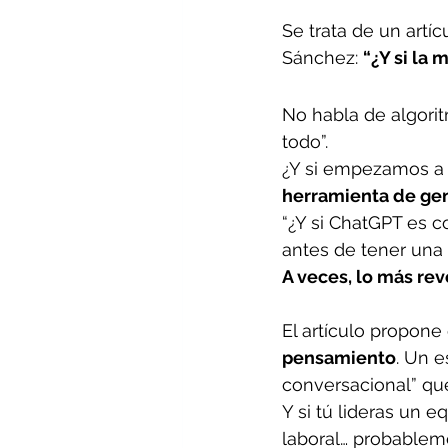
Se trata de un artíc
Sánchez: 
“¿Y si la 
No habla de algorit
todo”.
¿Y si empezamos a ve
herramienta de ge
“¿Y si ChatGPT es 
antes de tener una 
A veces, lo más rev
El artículo propone
pensamiento
. Un e
conversacional” qu
Y si tú lideras un 
laboral… probableme