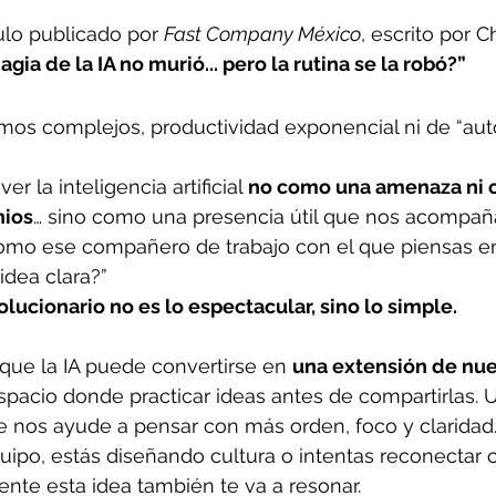
ulo publicado por 
Fast Company México
, escrito por C
magia de la IA no murió... pero la rutina se la robó?”
mos complejos, productividad exponencial ni de “aut
r la inteligencia artificial 
no como una amenaza ni 
nios
… sino como una presencia útil que nos acompañ
como ese compañero de trabajo con el que piensas en
idea clara?”
olucionario no es lo espectacular, sino lo simple.
 que la IA puede convertirse en 
una extensión de nue
spacio donde practicar ideas antes de compartirlas. 
e nos ayude a pensar con más orden, foco y claridad
equipo, estás diseñando cultura o intentas reconectar 
nte esta idea también te va a resonar.