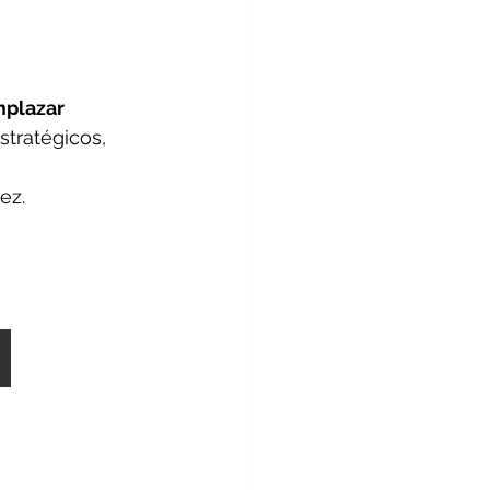
mplazar 
tratégicos, 
ez.