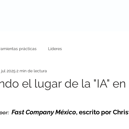
uestros Servicios
Conferencias
Blog
ramientas prácticas
Líderes
 jul 2025
2 min de lectura
o el lugar de la "IA" en 
Fast Company México
, escrito por Chri
por: 