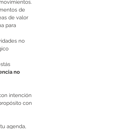
 movimientos.
mentos de 
as de valor 
a para 
ividades no 
gico 
estás 
encia no 
con intención 
propósito con 
 tu agenda, 