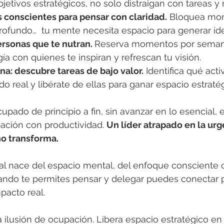
jetivos estratégicos, no solo distraigan con tareas y
s conscientes para pensar con claridad.
 Bloquea mo
ofundo…  tu mente necesita espacio para generar ide
rsonas que te nutran. 
Reserva momentos por seman
ía con quienes te inspiran y refrescan tu visión.
na: descubre tareas de bajo valor.
 Identifica qué act
do real y libérate de ellas para ganar espacio estraté
cupado de principio a fin, sin avanzar en lo esencial, 
ción con productividad. 
Un líder atrapado en la urg
 no transforma.
al nace del espacio mental, del enfoque consciente 
uando te permites pensar y delegar puedes conectar 
pacto real.
a ilusión de ocupación. Libera espacio estratégico en