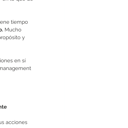
iene tiempo 
o.
 Mucho 
ropósito y 
iones en sí 
romanagement 
nte 
us acciones 