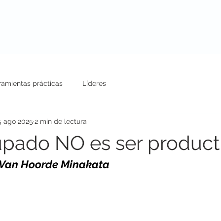
uestros Servicios
Conferencias
Blog
ramientas prácticas
Líderes
5 ago 2025
2 min de lectura
upado NO es ser producti
 Van Hoorde Minakata