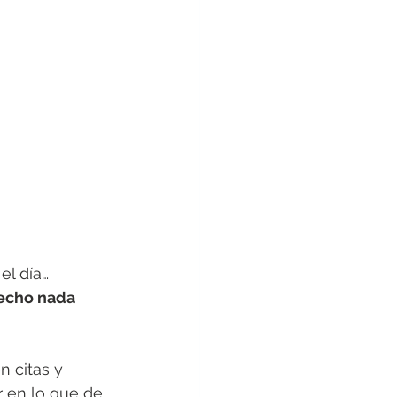
el día… 
hecho nada
n citas y 
r en lo que de 