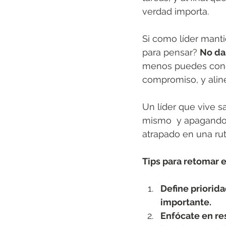
verdad importa.
Si como líder mant
para pensar? 
No das
menos puedes conec
compromiso, y aline
Un líder que vive s
mismo  y apagando 
atrapado en una ruti
Tips para retomar e
Define priorida
importante. 
Enfócate en re