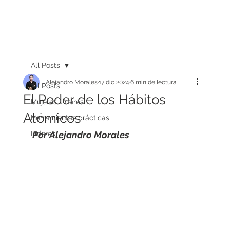
All Posts
Alejandro Morales
17 dic 2024
6 min de lectura
All Posts
El Poder de los Hábitos
Mujeres Líderes
Atómicos
Herramientas prácticas
Líderes
Por Alejandro Morales