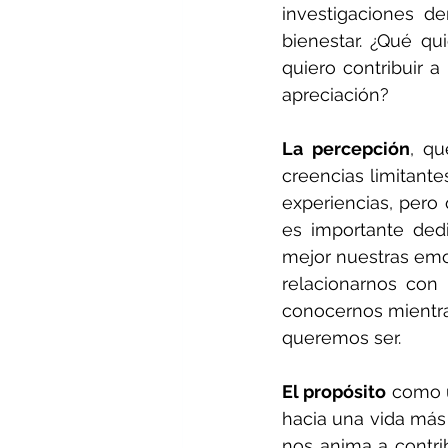
investigaciones d
bienestar. ¿Qué qu
quiero contribuir a
apreciación?
La percepción
, qu
creencias limitant
experiencias, pero 
es importante dedi
mejor nuestras emo
relacionarnos con
conocernos mientr
queremos ser.
El propósito
 como ú
hacia una vida más 
nos anima a contrib