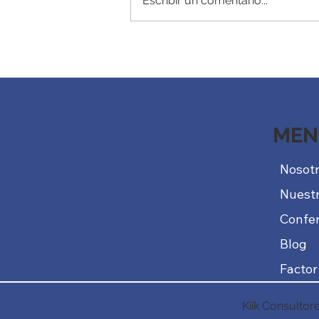
Escribir un comentario...
MEN
Nosot
Nuestr
Confer
Blog
Factor
Kiik Consultor