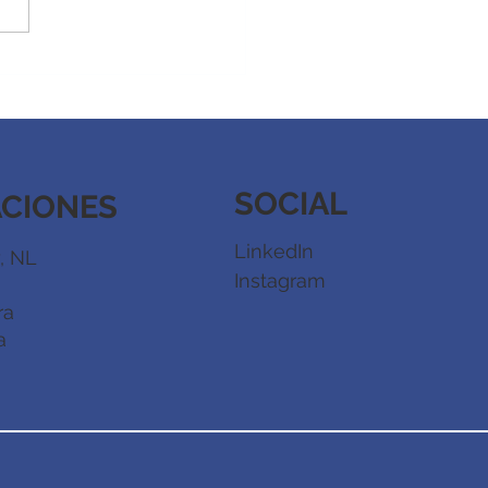
ormación integral y
rrollo de habilidades
lto valor por medio del
rte competitivo
SOCIAL
ACIONES
LinkedIn
, NL
Instagram
ra
a