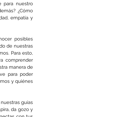
 para nuestro 
 demás? ¿Cómo 
dad, empatía y 
ocer posibles 
do de nuestras 
os. Para esto, 
ra comprender 
tra manera de 
ve para poder 
mos y quiénes 
 nuestras guías 
ira, da gozo y 
nectas con tus 