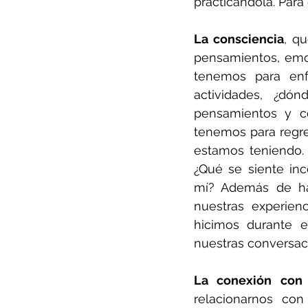
practicándola. Para 
La consciencia
, q
pensamientos, emoc
tenemos para enfo
actividades, ¿dó
pensamientos y có
tenemos para regre
estamos teniendo. 
¿Qué se siente in
mí? Además de hac
nuestras experien
hicimos durante e
nuestras conversac
La conexión con 
relacionarnos con