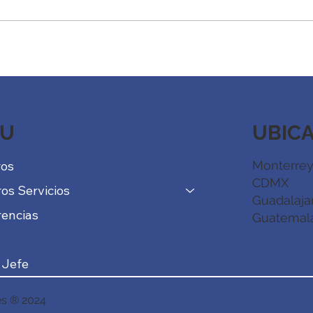
Redefiniendo el éxito
La f
desa
de a
depo
UBIC
U
Monterrey
ros
CDMX
os Servicios
Guadalaja
encias
Guatemal
 Jefe
es ® 2024