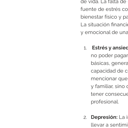
de vida. La falta d
fuente de estrés co
bienestar físico y p
La situación financi
y emocional de una
 Estrés y ansie
no poder pagar 
básicas, genera
capacidad de co
mencionar que t
y familiar, sin
tener consecue
profesional.
Depresión:
 La 
llevar a sentim