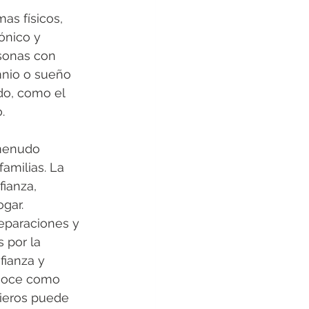
as físicos, 
ónico y 
sonas con 
mnio o sueño 
do, como el 
.
 menudo 
amilias. La 
ianza, 
gar.
eparaciones y 
 por la 
fianza y 
onoce como 
cieros puede 