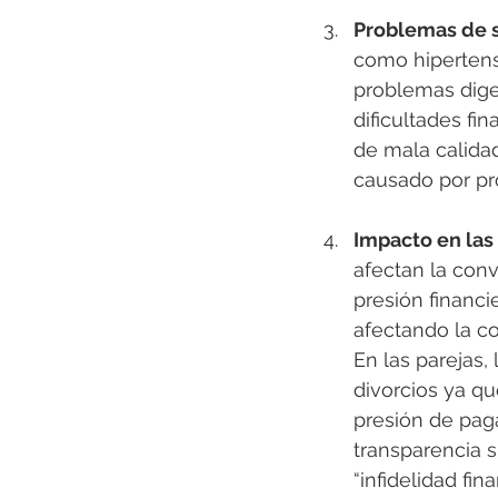
Problemas de s
como hipertens
problemas dige
dificultades f
de mala calidad
causado por pro
Impacto en las
afectan la conv
presión financi
afectando la c
En las parejas,
divorcios ya qu
presión de paga
transparencia 
“infidelidad fi