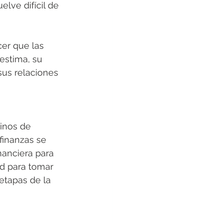
lve difícil de 
er que las 
estima, su 
sus relaciones 
inos de 
 finanzas se 
nanciera para 
ad para tomar 
etapas de la 