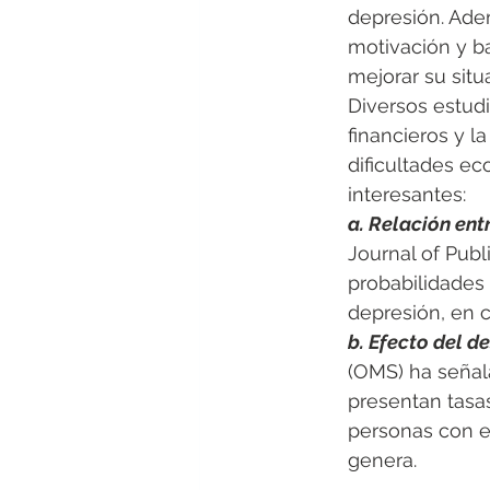
depresión. Adem
motivación y b
mejorar su situ
Diversos estud
financieros y l
dificultades e
interesantes:
a. Relación ent
Journal of Publ
probabilidades
depresión, en 
b. Efecto del d
(OMS) ha señal
presentan tasa
personas con em
genera.