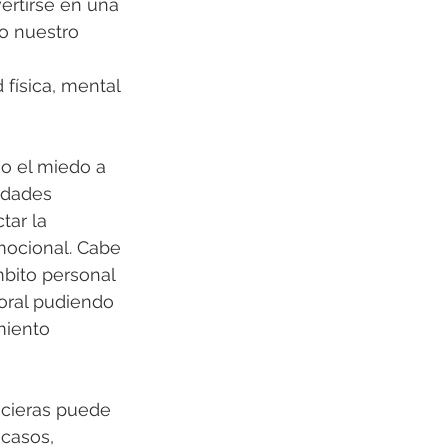
ertirse en una 
o nuestro 
 física, mental 
o el miedo a 
idades 
tar la 
mocional. Cabe 
bito personal 
oral pudiendo 
miento 
ncieras puede 
 casos, 