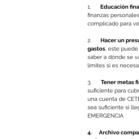
1.      
Educación fin
finanzas personales
complicado para ver
2.      
Hacer un pres
gastos
, este puede 
saber a dónde se va
límites si es necesa
3.      
Tener metas f
suficiente para cub
una cuenta de CETES
sea suficiente si 
EMERGENCIA
4.      Archivo com