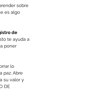
aprender sobre 
ue es algo 
istro de 
esto te ayuda a 
ra poner 
rrar lo 
a paz. Abre 
 su valor y 
DO DE 