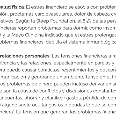
alud física
: El estrés financiero se asocia con problem
ión, problemas cardiovasculares, dolor de cabeza cr
stivos. Según la Sleep Foundation, el 65% de las per
inancieras reportan problemas para dormir, como inso
 y la Mayo Clinic ha indicado que el estrés prolonga
blemas financieros, debilita el sistema inmunológico
 relaciones personales:
 Las tensiones financieras a
ivencia y las relaciones, especialmente en parejas y f
era puede causar conflictos, resentimientos y desconf
omunicación y generando un ambiente tenso en el ho
 los problemas de dinero pueden incluso derivar en s
e son la causa de conflictos y discusiones constantes
r cuentas, ahorrar y planificar gastos, pérdida de con
si alguno suele ocultar gastos o deudas lo que se c
nanciera”. La tensión que generan los problemas finan