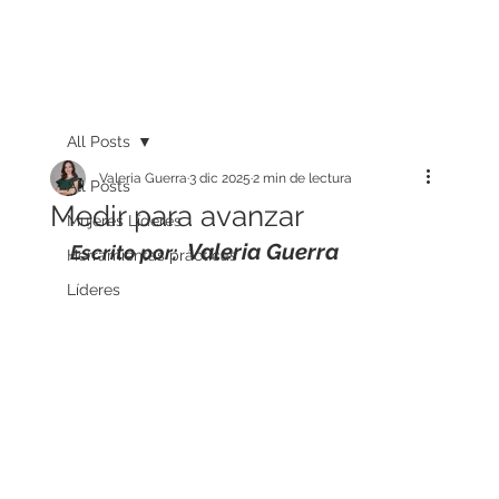
All Posts
Valeria Guerra
3 dic 2025
2 min de lectura
All Posts
Medir para avanzar
Mujeres Líderes
Valeria Guerra
Escrito por: 
Herramientas prácticas
Líderes