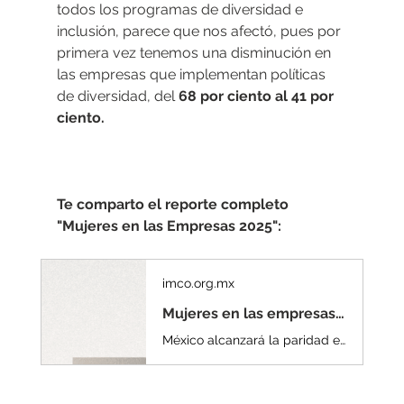
todos los programas de diversidad e 
inclusión, parece que nos afectó, pues por 
primera vez tenemos una disminución en 
las empresas que implementan políticas 
de diversidad, del 
68 por ciento al 41 por 
ciento.
Te comparto el reporte completo 
"Mujeres en las Empresas 2025": 
imco.org.mx
Mujeres en las empresas 2025 - IMCO
México alcanzará la paridad en los consejos de administración en 2043, de seguir la tendencia actual En promedio, las mujeres ocupan 14% de las sillas en los consejos, frente a 13% en los últimos dos años. 13% de las empresas no cuenta con mujeres en consejos ni direcciones relevantes frente a 21% en 2024. Por … Continue reading Mujeres en las empresas 2025