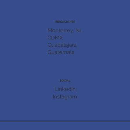
UBICACIONES
Monterrey, NL
CDMX
Guadalajara
Guatemala
SOCIAL
LinkedIn
Instagram