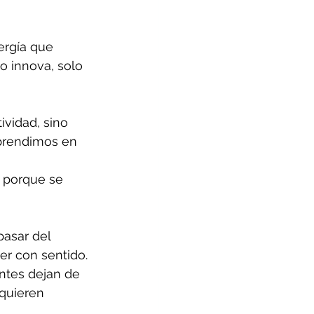
ergía que 
o innova, solo 
vidad, sino 
prendimos en 
o porque se 
pasar del 
cer con sentido.
ntes dejan de 
quieren 