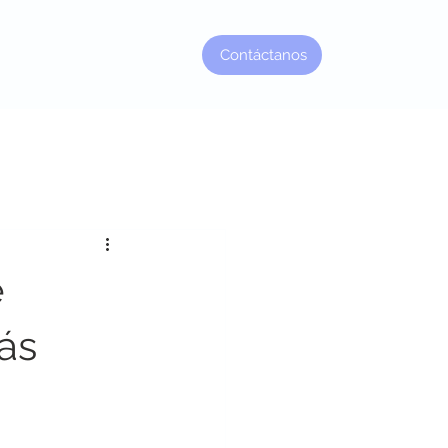
Contáctanos
Factor Jefe
é
más