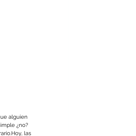
que alguien 
simple ¿no? 
rio.Hoy, las 