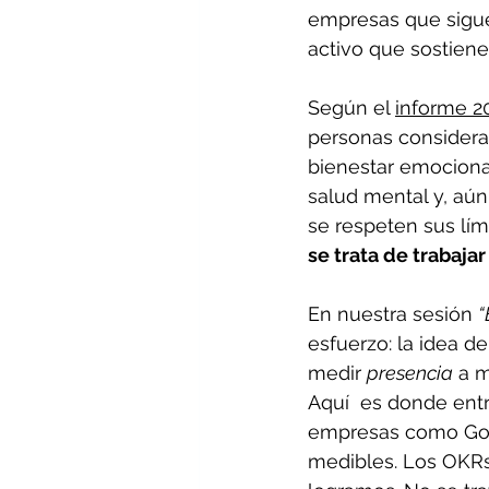
empresas que sigue
activo que sostiene
Según el 
informe 20
personas considera
bienestar emocional
salud mental y, aún
se respeten sus lími
se trata de trabaja
En nuestra sesión 
“
esfuerzo: la idea d
medir 
presencia
 a m
Aquí  es donde entr
empresas como Googl
medibles. Los OKRs