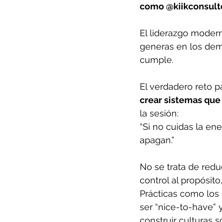
como @kiikconsulto
El liderazgo modern
generas en los demá
cumple.
El verdadero reto p
crear sistemas que 
la sesión:
“Si no cuidas la en
apagan.”
No se trata de redu
control al propósit
Prácticas como los 
ser “nice-to-have” 
construir culturas s