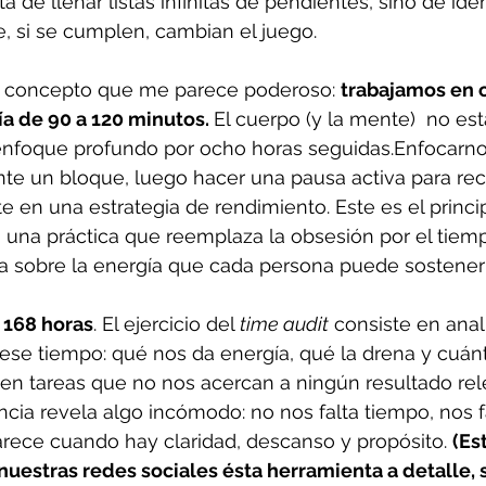
a de llenar listas infinitas de pendientes, sino de ident
, si se cumplen, cambian el juego.
n concepto que me parece poderoso: 
trabajamos en c
a de 90 a 120 minutos. 
El cuerpo (y la mente)  no es
nfoque profundo por ocho horas seguidas.Enfocarno
te un bloque, luego hacer una pausa activa para rec
e en una estrategia de rendimiento. Este es el princip
, una práctica que reemplaza la obsesión por el tiem
sobre la energía que cada persona puede sostener
 
168 horas
. El ejercicio del 
time audit
 consiste en ana
se tiempo: qué nos da energía, qué la drena y cuánt
en tareas que no nos acercan a ningún resultado rel
ncia revela algo incómodo: no nos falta tiempo, nos f
rece cuando hay claridad, descanso y propósito. 
(Es
uestras redes sociales ésta herramienta a detalle, 