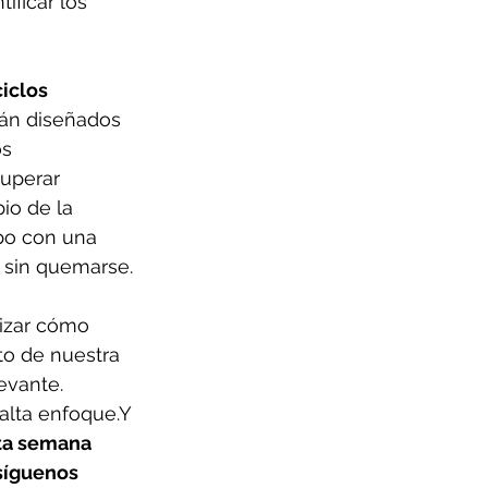
ificar los 
iclos 
tán diseñados 
s 
uperar 
io de la 
po con una 
 sin quemarse.
lizar cómo 
o de nuestra 
evante.
alta enfoque.Y 
ta semana 
síguenos 