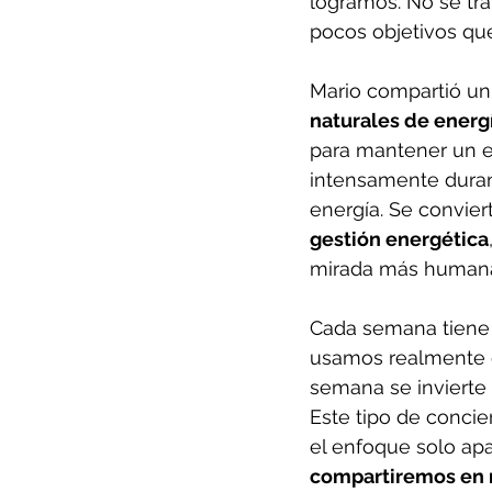
logramos. No se trat
pocos objetivos que
Mario compartió u
naturales de energí
para mantener un e
intensamente duran
energía. Se conviert
gestión energética
mirada más humana 
Cada semana tiene
usamos realmente e
semana se invierte 
Este tipo de concie
el enfoque solo apa
compartiremos en n