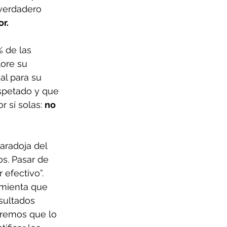
verdadero 
r.
% de las 
ore su 
al para su 
espetado y que 
 sí solas: 
no 
aradoja del 
s. Pasar de 
 efectivo”.
amienta que 
sultados 
bremos que lo 