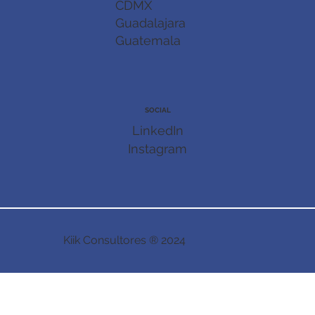
CDMX
Guadalajara
Guatemala
SOCIAL
LinkedIn
Instagram
Kiik Consultores ® 2024