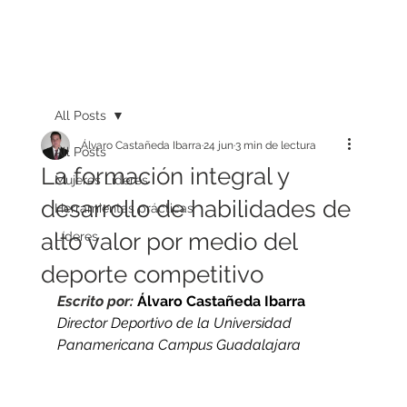
All Posts
Álvaro Castañeda Ibarra
24 jun
3 min de lectura
All Posts
La formación integral y
Mujeres Líderes
desarrollo de habilidades de
Herramientas prácticas
alto valor por medio del
Líderes
deporte competitivo
Escrito por: 
Álvaro Castañeda Ibarra
Director Deportivo de la Universidad 
Panamericana Campus Guadalajara