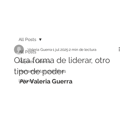
All Posts
Valeria Guerra
1 jul 2025
2 min de lectura
All Posts
Otra forma de liderar, otro
Mujeres Líderes
tipo de poder
Herramientas prácticas
Valeria Guerra
Líderes
Por 