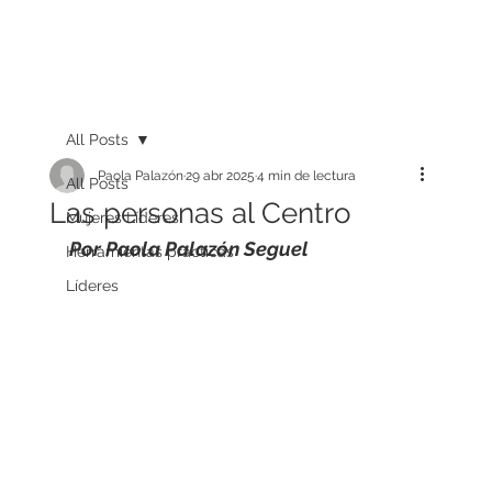
All Posts
Paola Palazón
29 abr 2025
4 min de lectura
All Posts
Las personas al Centro
Mujeres Líderes
Por Paola Palazón Seguel
Herramientas prácticas
Líderes