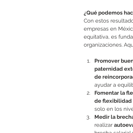
¿Qué podemos hace
Con estos resultado
empresas en México
equitativa, es fun
organizaciones. Aq
Promover buena
paternidad ex
de reincorpora
ayudar a equili
Fomentar la fle
de flexibilidad
solo en los niv
Medir la brecha
realizar 
autoev
brecha salarial 