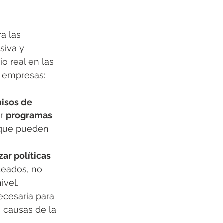
ra las 
siva y 
 real en las 
s empresas:
isos de 
r 
programas 
 que pueden 
zar políticas 
leados, no 
ivel.
ecesaria para 
s causas de la 