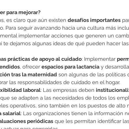
r para mejorar?
s, es claro que aún existen 
desafíos importantes
 pa
. Para seguir avanzando hacia una cultura más inclu
damental implementar acciones que generen un cambio
uí te dejamos algunas ideas de qué pueden hacer la
s prácticas de apoyo al cuidado
: Implementar 
perm
tendidos
, ofrecer 
espacios para lactancia
 y desarrolla
ción tras la maternidad
 son algunas de las políticas
brar las responsabilidades de cuidado en el hogar.
xibilidad laboral
: Las empresas deben 
institucionali
 que se adapten a las necesidades de todos los emp
eles operativos, sino también en los puestos de alto n
 salarial
: Las organizaciones tienen la información n
aluaciones periódicas
 que les permitan identificar la
y actuar para corregirlas.