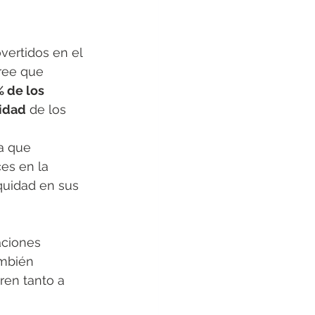
vertidos en el 
ree que 
 de los 
lidad
 de los 
a que 
es en la 
quidad en sus 
aciones 
ambién 
ren tanto a 