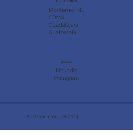
UBICACIONES
Monterrey, NL
CDMX
Guadalajara
Guatemala
SOCIAL
LinkedIn
Instagram
Kiik Consultores ® 2024