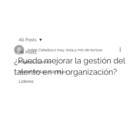
All Posts
Irelda Ceballos
2 may 2024
4 min de lectura
All Posts
¿Puedo mejorar la gestión del
Mujeres Líderes
talento en mi organización?
Herramientas prácticas
Líderes