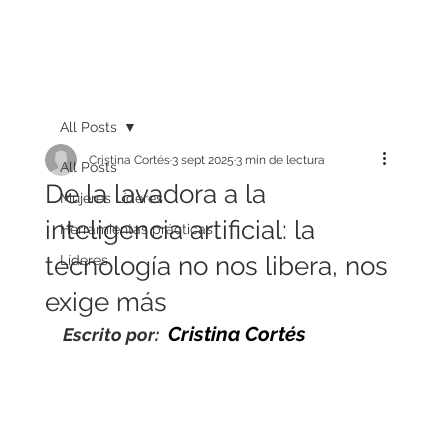
All Posts
Cristina Cortés
3 sept 2025
3 min de lectura
All Posts
De la lavadora a la
Mujeres Líderes
inteligencia artificial: la
Herramientas prácticas
tecnología no nos libera, nos
Líderes
exige más
Cristina Cortés
Escrito por: 