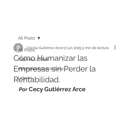
All Posts
Cecilia Gutiérrez Arce
17 jun 2025
5 min de lectura
All Posts
Cómo Humanizar las
Mujeres Líderes
Empresas sin Perder la
Herramientas prácticas
Rentabilidad.
Líderes
Cecy Gutiérrez Arce
Por 